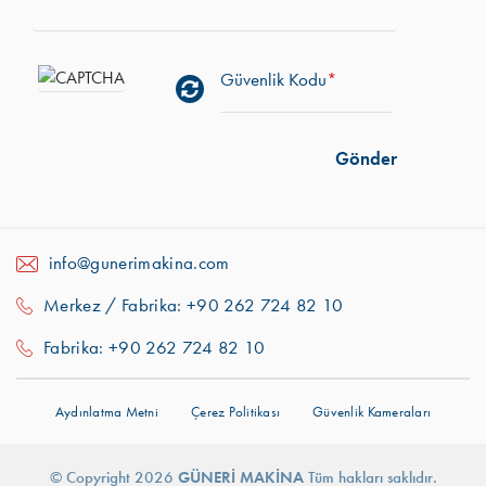
Güvenlik Kodu
*
info@gunerimakina.com
Merkez / Fabrika: +90 262 724 82 10
Fabrika: +90 262 724 82 10
Aydınlatma Metni
Çerez Politikası
Güvenlik Kameraları
Daha iyi bir deneyim için çerezleri
kullanıyoruz.
Daha Fazla Detay
Anladım!
© Copyright 2026
GÜNERI MAKINA
Tüm hakları saklıdır.