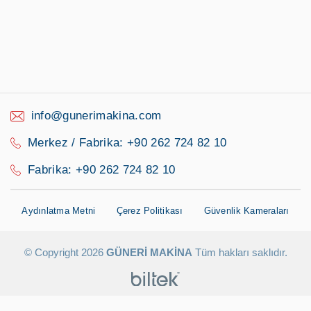
info@gunerimakina.com
Merkez / Fabrika: +90 262 724 82 10
Fabrika: +90 262 724 82 10
Aydınlatma Metni
Çerez Politikası
Güvenlik Kameraları
Daha iyi bir deneyim için çerezleri
GÜNERI MAKINA
© Copyright 2026
Tüm hakları saklıdır.
kullanıyoruz.
Daha Fazla Detay
Anladım!