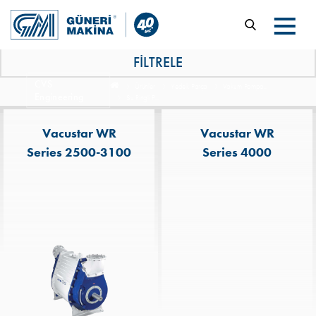
FİLTRELE
CVS
Ürünler
Yedek Parça
Vakum Pompa...
Engineering
Su Ringli P...
Vacustar WR
Vacustar WR
Series 2500-3100
Series 4000