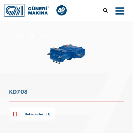
KD708
Ürünler
KD708
Dokümanlar
(1)